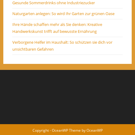
Gesunde Sommerdrinks ohne Industriezucker
Naturgarten anlegen: So wird Ihr Garten zur grünen Oase
Ihre Hände schaffen mehr als Sie denken: Kreative
Handwerkskunst trifft auf bewusste Ernährung
Verborgene Helfer im Haushalt: So schützen sie dich vor
unsichtbaren Gefahren
Copyright - OceanWP Theme by OceanWP