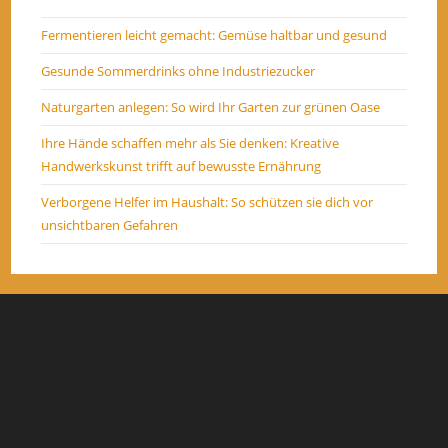
Fermentieren leicht gemacht: Gemüse haltbar und gesund
Gesunde Sommerdrinks ohne Industriezucker
Naturgarten anlegen: So wird Ihr Garten zur grünen Oase
Ihre Hände schaffen mehr als Sie denken: Kreative
Handwerkskunst trifft auf bewusste Ernährung
Verborgene Helfer im Haushalt: So schützen sie dich vor
unsichtbaren Gefahren