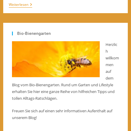
Gartentrampolin Test:
Weiterlesen
Ein
Sportgerät
Unter
Die
Lupe
Nehmen
Bio-Bienengarten
Herzlic
h
willkom
men
auf
dem
Blog vom Bio-Bienengarten. Rund um Garten und Lifestyle
erhalten Sie hier eine ganze Reihe von hilfreichen Tipps und
tollen Alltags-Ratschlägen.
Freuen Sie sich auf einen sehr informativen Aufenthalt auf
unserem Blog!