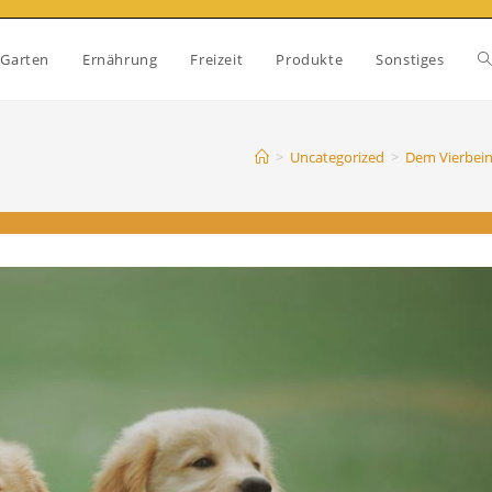
W
Garten
Ernährung
Freizeit
Produkte
Sonstiges
S
>
Uncategorized
>
Dem Vierbein
u