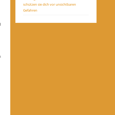
schützen sie dich vor unsichtbaren
Gefahren
d
h